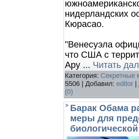
южноамериканско
нидерландских о
Кюрасао.
"Венесуэла офици
что США с терри
Ару
...
Читать да
Категория:
Секретные 
5506 | Добавил:
editor
|
(0)
Барак Обама р
меры для пре
биологической