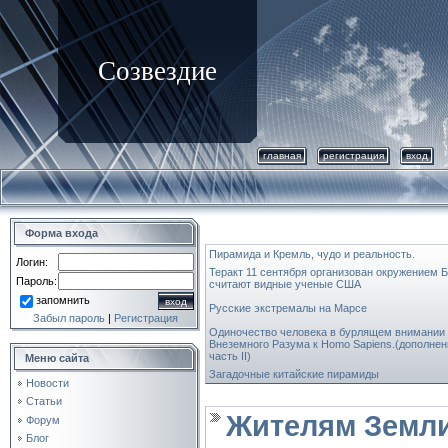
Созвездие
главная
регистрация
вход
Форма входа
Пирамида и Кремль, чудо и реальность.
Логин:
Теракт 11 сентября организован окружением 
Пароль:
считают видные ученые США
запомнить
Русские экстремалы на Марсе
Забыл пароль
|
Регистрация
Одиночество человека в бурлящем внимании
Внеземного Разума к Homo Sapiens.(дополнен
часть II)
Меню сайта
Загадочные китайские пирамиды
Новости
Статьи
Жителям Земли
Форум
Блог