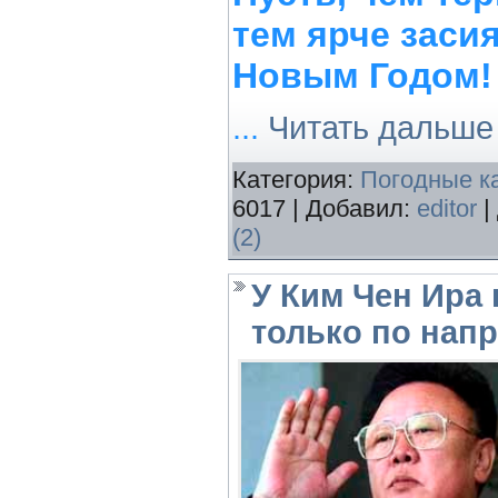
тем ярче засия
Новым Годом!
...
Читать дальше
Категория:
Погодные к
6017 | Добавил:
editor
|
(2)
У Ким Чен Ира 
только по нап