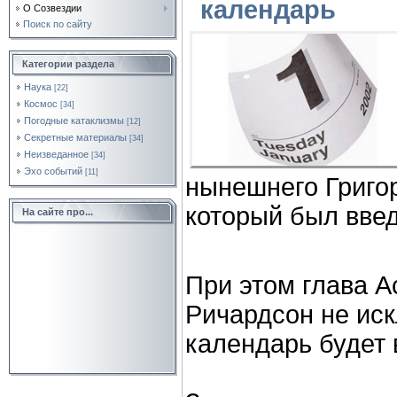
календарь
О Созвездии
Поиск по сайту
Категории раздела
Наука
[22]
Космос
[34]
Погодные катаклизмы
[12]
Секретные материалы
[34]
Неизведанное
[34]
Эхо событий
[11]
нынешнего Григо
который был введ
На сайте про...
При этом глава 
Ричардсон не иск
календарь будет 