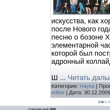
искусства, как х
после Нового го
песню о бозоне Х
элементарной час
которой был пос
адронный коллай
Ш
...
Читать даль
Категория:
Наука
| Про
editor
| Дата:
30.12.200
1-10
11-2
Созвездию дней:
6099